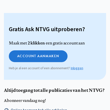
Gratis Ask NTVG uitproberen?
2 klikken
Maak met
een gratis account aan
ACCOUNT AANMAKEN
Heb je al een account of een abonnement?
Inloggen
Altijd toegang tot alle publicaties van het NTVG?
Abonneer vandaag nog!