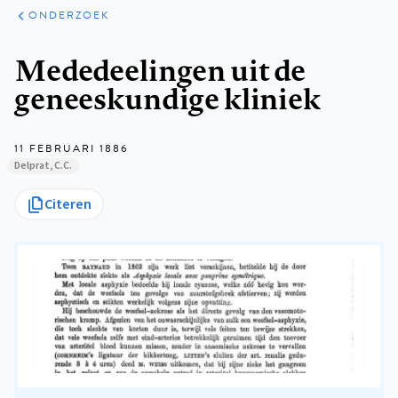
ARTIKELEN
ONDERZOEK
ONDERZOEK
Kruimelpad
Mededeelingen uit de
geneeskundige kliniek
11 FEBRUARI 1886
Delprat, C.C.
Citeren