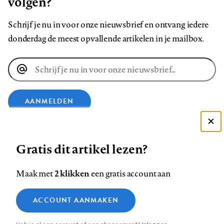
volgen?
Schrijf je nu in voor onze nieuwsbrief en ontvang iedere
donderdag de meest opvallende artikelen in je mailbox.
E-
mailadres
AANMELDEN
Deze site gebruikt cookies
VOLG ONS OP
Gratis dit artikel lezen?
Zie onze cookie policy
ACCEPTEER AANBEVOLEN INSTELLINGEN
Volg
Volg
Volg
Volg
Volg
Volg
2 klikken
Maak met
een gratis account aan
ons
ons
ons
ons
ons
ons
Functionele cookies
op
op
op
op
op
op
Contact
Colofon
Disclaimer
Privacy
About us
ACCOUNT AANMAKEN
Medische vragen verdienen
Sluiten
Footer
Analytische cookies
Facebook
LinkedIn
Bluesky
Instagram
YouTube
Pinterest
betrouwbare antwoorden