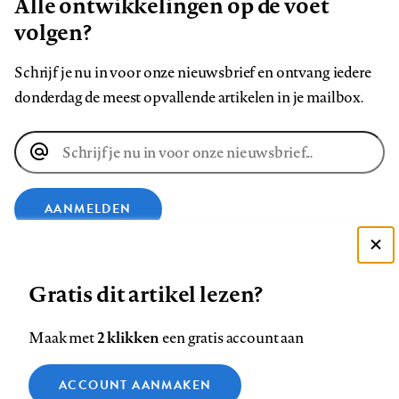
Alle ontwikkelingen op de voet
volgen?
Schrijf je nu in voor onze nieuwsbrief en ontvang iedere
donderdag de meest opvallende artikelen in je mailbox.
E-
mailadres
AANMELDEN
Deze site gebruikt cookies
VOLG ONS OP
Gratis dit artikel lezen?
Zie onze cookie policy
ACCEPTEER AANBEVOLEN INSTELLINGEN
Volg
Volg
Volg
Volg
Volg
Volg
2 klikken
Maak met
een gratis account aan
ons
ons
ons
ons
ons
ons
Functionele cookies
op
op
op
op
op
op
Contact
Colofon
Disclaimer
Privacy
About us
ACCOUNT AANMAKEN
Medische vragen verdienen
Sluiten