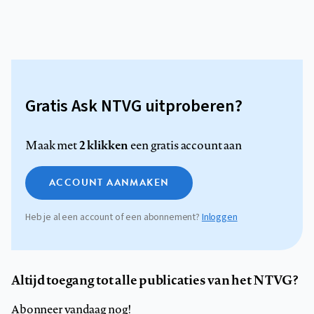
Gratis Ask NTVG uitproberen?
2 klikken
Maak met
een gratis account aan
ACCOUNT AANMAKEN
Heb je al een account of een abonnement?
Inloggen
Altijd toegang tot alle publicaties van het NTVG?
Abonneer vandaag nog!