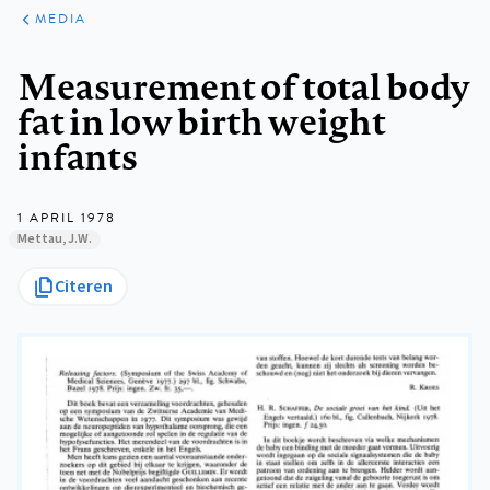
ARTIKELEN
VARIA
MEDIA
Kruimelpad
Measurement of total body
fat in low birth weight
infants
1 APRIL 1978
Mettau, J.W.
Citeren