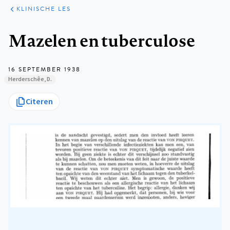
KLINISCHE
ARTIKELEN
PRAKTIJK
KLINISCHE LES
Kruimelpad
Mazelen en tuberculose
16 SEPTEMBER 1938
Herderschêe, D.
Citeren