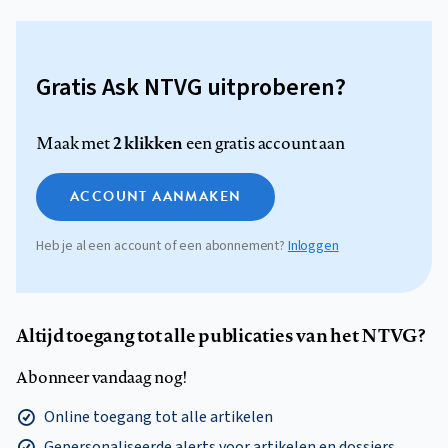
Gratis Ask NTVG uitproberen?
2 klikken
Maak met
een gratis account aan
ACCOUNT AANMAKEN
Heb je al een account of een abonnement?
Inloggen
Altijd toegang tot alle publicaties van het NTVG?
Abonneer vandaag nog!
Online toegang tot alle artikelen
Gepersonaliseerde alerts voor artikelen en dossiers