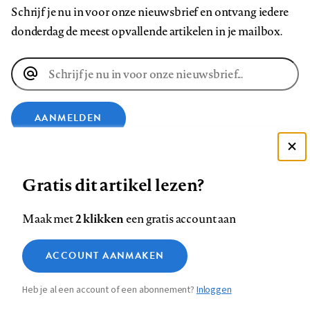
Schrijf je nu in voor onze nieuwsbrief en ontvang iedere
donderdag de meest opvallende artikelen in je mailbox.
E-
mailadres
AANMELDEN
VOLG ONS OP
Deze site gebruikt cookies
Gratis dit artikel lezen?
Zie onze cookie policy
ACCEPTEER AANBEVOLEN INSTELLINGEN
Volg
Volg
Volg
Volg
Volg
Volg
2 klikken
Maak met
een gratis account aan
ons
ons
ons
ons
ons
ons
Functionele cookies
op
op
op
op
op
op
Contact
Colofon
Disclaimer
Privacy
About us
ACCOUNT AANMAKEN
Medische vragen verdienen
Sluiten
Footer
Analytische cookies
Facebook
LinkedIn
Bluesky
Instagram
YouTube
Pinterest
betrouwbare antwoorden
Heb je al een account of een abonnement?
Inloggen
Marketing cookies
navigation
STEL ZE NU AAN ASK NTVG