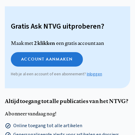
Gratis Ask NTVG uitproberen?
2 klikken
Maak met
een gratis account aan
ACCOUNT AANMAKEN
Heb je al een account of een abonnement?
Inloggen
Altijd toegang tot alle publicaties van het NTVG?
Abonneer vandaag nog!
Online toegang tot alle artikelen
Gepersonaliseerde alerts voor artikelen en dossiers