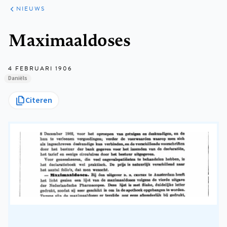
ARTIKELEN
HET
NIEUWS
KORT
Kruimelpad
Maximaaldoses
4 FEBRUARI 1906
Daniëls
Citeren