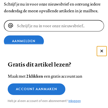
Schrijf je nu in voor onze nieuwsbrief en ontvang iedere
donderdag de meest opvallende artikelen in je mailbox.
E-
mailadres
AANMELDEN
Deze site gebruikt cookies
VOLG ONS OP
Gratis dit artikel lezen?
Zie onze cookie policy
ACCEPTEER AANBEVOLEN INSTELLINGEN
Volg
Volg
Volg
Volg
Volg
Volg
2 klikken
Maak met
een gratis account aan
ons
ons
ons
ons
ons
ons
Functionele cookies
op
op
op
op
op
op
Contact
Colofon
Disclaimer
Privacy
About us
ACCOUNT AANMAKEN
Medische vragen verdienen
Sluiten
Footer
Analytische cookies
Facebook
LinkedIn
Bluesky
Instagram
YouTube
Pinterest
betrouwbare antwoorden
Heb je al een account of een abonnement?
Inloggen
Marketing cookies
navigation
STEL ZE NU AAN ASK NTVG