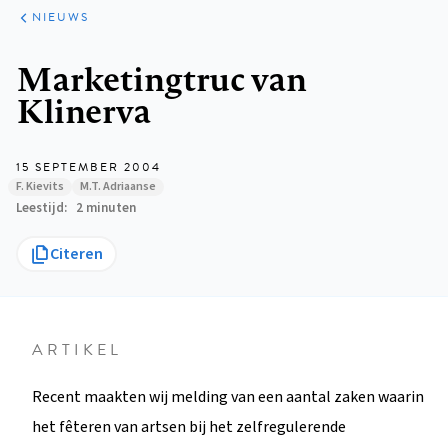
ARTIKELEN
HET
NIEUWS
KORT
Kruimelpad
Marketingtruc van
Klinerva
15 SEPTEMBER 2004
F. Kievits
M.T. Adriaanse
Leestijd
2 minuten
Citeren
ARTIKEL
Recent maakten wij melding van een aantal zaken waarin
het fêteren van artsen bij het zelfregulerende