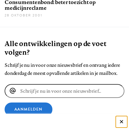
Consumentenbond: beter toezicht op
medicijnreclame
28 OKTOBER 2001
Alle ontwikkelingen op de voet
volgen?
Schrijf je nu in voor onze nieuwsbrief en ontvang iedere
donderdag de meest opvallende artikelen in je mailbox.
E-
mailadres
AANMELDEN
VOLG ONS OP