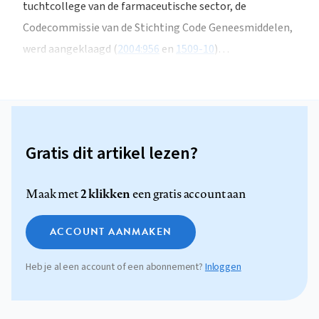
tuchtcollege van de farmaceutische sector, de
Codecommissie van de Stichting Code Geneesmiddelen,
werd aangeklaagd (
2004:956
en
1509-10
)…
Gratis dit artikel lezen?
2 klikken
Maak met
een gratis account aan
ACCOUNT AANMAKEN
Heb je al een account of een abonnement?
Inloggen