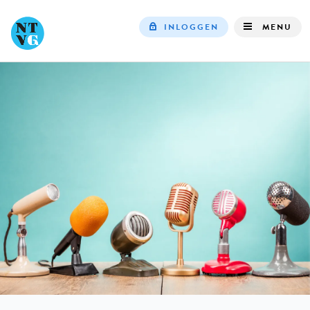
INLOGGEN
MENU
Top
navigation
IN