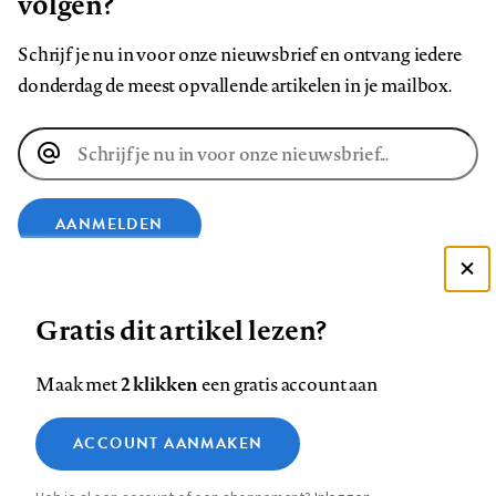
volgen?
Schrijf je nu in voor onze nieuwsbrief en ontvang iedere
donderdag de meest opvallende artikelen in je mailbox.
E-
mailadres
AANMELDEN
Deze site gebruikt cookies
VOLG ONS OP
Gratis dit artikel lezen?
Zie onze cookie policy
ACCEPTEER AANBEVOLEN INSTELLINGEN
Volg
Volg
Volg
Volg
Volg
Volg
2 klikken
Maak met
een gratis account aan
ons
ons
ons
ons
ons
ons
Functionele cookies
op
op
op
op
op
op
Contact
Colofon
Disclaimer
Privacy
About us
ACCOUNT AANMAKEN
Medische vragen verdienen
Sluiten
Footer
Analytische cookies
Facebook
LinkedIn
Bluesky
Instagram
YouTube
Pinterest
betrouwbare antwoorden