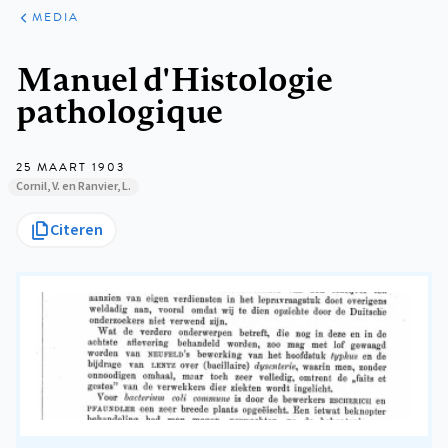
ARTIKELEN
VARIA
MEDIA
Kruimelpad
Manuel d'Histologie
pathologique
25 MAART 1903
Cornil, V. en Ranvier, L.
Citeren