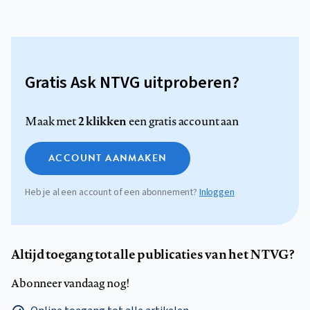
Gratis Ask NTVG uitproberen?
2 klikken
Maak met
een gratis account aan
ACCOUNT AANMAKEN
Heb je al een account of een abonnement?
Inloggen
Altijd toegang tot alle publicaties van het NTVG?
Abonneer vandaag nog!