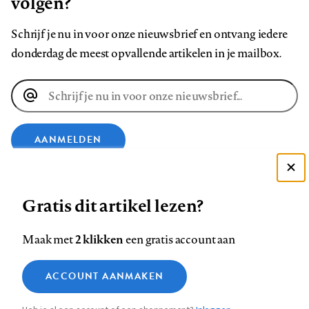
volgen?
Schrijf je nu in voor onze nieuwsbrief en ontvang iedere
donderdag de meest opvallende artikelen in je mailbox.
E-
mailadres
AANMELDEN
Deze site gebruikt cookies
VOLG ONS OP
Gratis dit artikel lezen?
Zie onze cookie policy
ACCEPTEER AANBEVOLEN INSTELLINGEN
Volg
Volg
Volg
Volg
Volg
Volg
2 klikken
Maak met
een gratis account aan
ons
ons
ons
ons
ons
ons
Functionele cookies
op
op
op
op
op
op
Contact
Colofon
Disclaimer
Privacy
About us
ACCOUNT AANMAKEN
Medische vragen verdienen
Sluiten
Footer
Analytische cookies
Facebook
LinkedIn
Bluesky
Instagram
YouTube
Pinterest
betrouwbare antwoorden