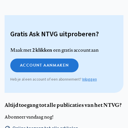
Gratis Ask NTVG uitproberen?
2 klikken
Maak met
een gratis account aan
ACCOUNT AANMAKEN
Heb je al een account of een abonnement?
Inloggen
Altijd toegang tot alle publicaties van het NTVG?
Abonneer vandaag nog!