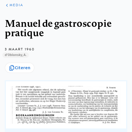
ARTIKELEN
VARIA
MEDIA
Kruimelpad
Manuel de gastroscopie
pratique
3 MAART 1960
d'Oblonsky, A.
Citeren