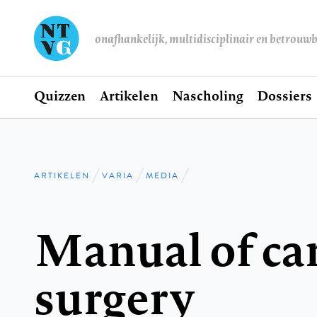
onafhankelijk, multidisciplinair en betrouw
Home
Quizzen
Artikelen
Nascholing
Dossiers
Hoofdnavigatie
ARTIKELEN
VARIA
MEDIA
Kruimelpad
Manual of ca
surgery