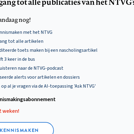
egang tot alle publicaties van het NTVG
andaag nog!
ennismaken met het NTVG
ng tot alle artikelen
diteerde toets maken bij een nascholingsartikel
ft 3 keer in de bus
uisteren naar de NTVG-podcast
eerde alerts voor artikelen en dossiers
p al je vragen via de AI-toepassing 'Ask NTVG'
nismakings­abonnement
12 weken!
L KENNISMAKEN