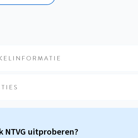
KELINFORMATIE
TIES
sk NTVG uitproberen?