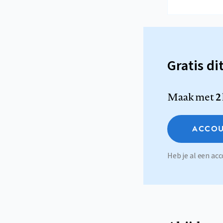
Gratis di
Maak met
2
ACCOU
Heb je al een a