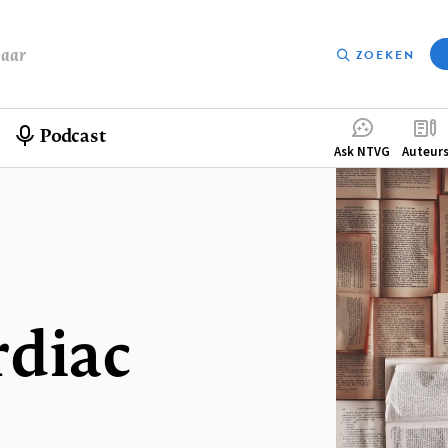
baar
ZOEKEN
Podcast
Compleme
Ask NTVG
Auteur
menu
rdiac