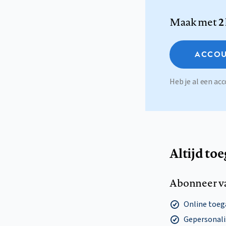
Maak met
2
ACCOU
Heb je al een a
Altijd to
Abonneer v
Online toega
Gepersonalis