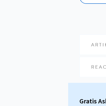
ARTI
REAC
Gratis A