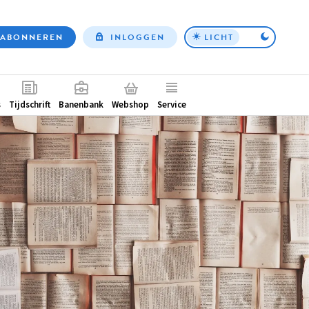
ABONNEREN
INLOGGEN
LICHT
Top
nav
ntair
s
Tijdschrift
Banenbank
Webshop
Service