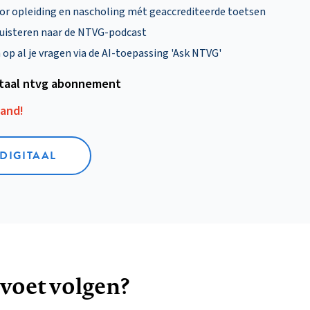
oor opleiding en nascholing mét geaccrediteerde toetsen
uisteren naar de NTVG-podcast
p al je vragen via de AI-toepassing 'Ask NTVG'
itaal ntvg abonnement
aand!
 DIGITAAL
 voet volgen?