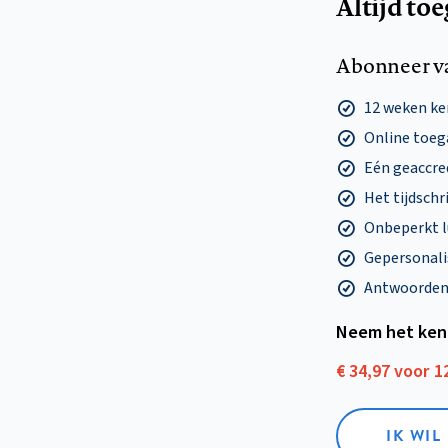
Altijd to
Abonneer v
12 weken k
Online toega
Eén geaccre
Het tijdschri
Onbeperkt l
Gepersonalis
Antwoorden o
Neem het ken
€ 34,97 voor 
IK WI