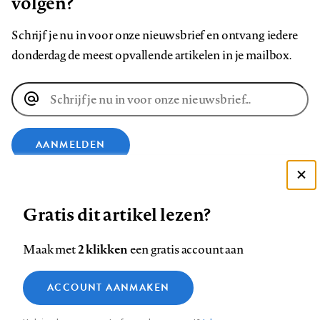
volgen?
Schrijf je nu in voor onze nieuwsbrief en ontvang iedere
donderdag de meest opvallende artikelen in je mailbox.
E-
mailadres
AANMELDEN
VOLG ONS OP
Deze site gebruikt cookies
Gratis dit artikel lezen?
Zie onze cookie policy
Volg
Volg
Volg
Volg
Volg
Volg
ACCEPTEER AANBEVOLEN INSTELLINGEN
2 klikken
Maak met
een gratis account aan
ons
ons
ons
ons
ons
ons
Functionele cookies
op
op
op
op
op
op
Contact
Colofon
Disclaimer
Privacy
About us
ACCOUNT AANMAKEN
Medische vragen verdienen
Footer
Sluiten
Analytische cookies
Facebook
LinkedIn
Bluesky
Instagram
YouTube
Pinterest
betrouwbare antwoorden