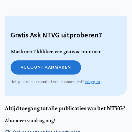
Gratis Ask NTVG uitproberen?
2 klikken
Maak met
een gratis account aan
ACCOUNT AANMAKEN
Heb je al een account of een abonnement?
Inloggen
Altijd toegang tot alle publicaties van het NTVG?
Abonneer vandaag nog!