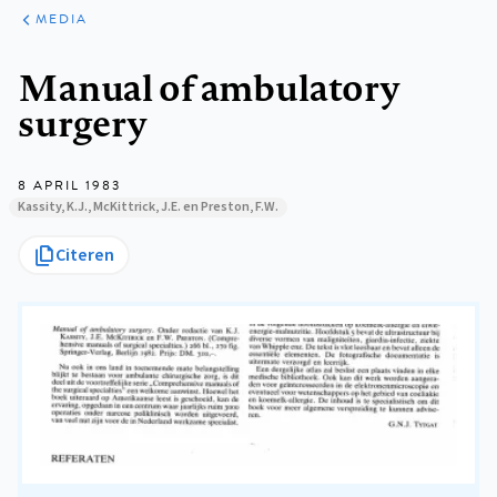
ARTIKELEN
VARIA
MEDIA
Kruimelpad
Manual of ambulatory
surgery
8 APRIL 1983
Kassity, K.J., McKittrick, J.E. en Preston, F.W.
Citeren