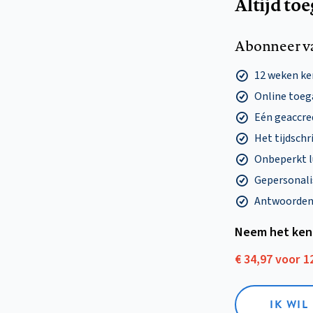
Altijd to
Abonneer v
12 weken k
Online toega
Eén geaccre
Het tijdschri
Onbeperkt l
Gepersonalis
Antwoorden o
Neem het ken
€ 34,97 voor 
IK WI