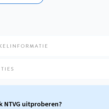
KELINFORMATIE
TIES
sk NTVG uitproberen?