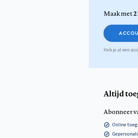
Maak met
2
ACCOU
Heb je al een a
Altijd to
Abonneer v
Online toega
Gepersonalis