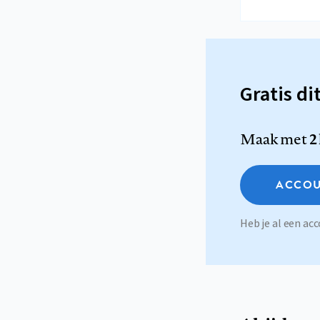
Gratis di
Maak met
2
ACCOU
Heb je al een a