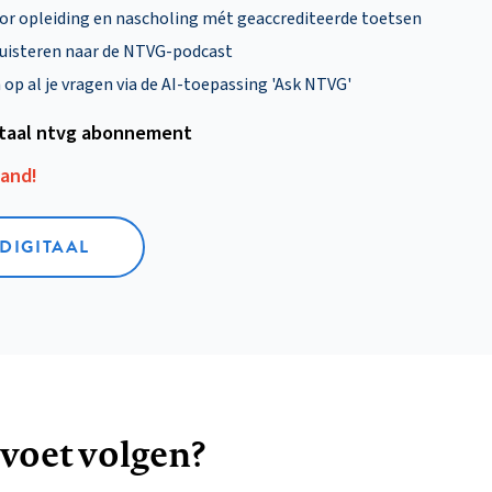
oor opleiding en nascholing mét geaccrediteerde toetsen
uisteren naar de NTVG-podcast
p al je vragen via de AI-toepassing 'Ask NTVG'
itaal ntvg abonnement
aand!
 DIGITAAL
 voet volgen?