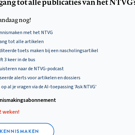
egang tot alle publicaties van het NTVG
andaag nog!
ennismaken met het NTVG
ng tot alle artikelen
diteerde toets maken bij een nascholingsartikel
ft 3 keer in de bus
uisteren naar de NTVG-podcast
eerde alerts voor artikelen en dossiers
p al je vragen via de AI-toepassing 'Ask NTVG'
nismakings­abonnement
12 weken!
L KENNISMAKEN