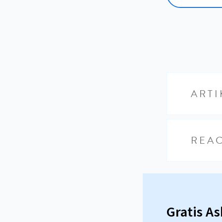
ARTI
REAC
Gratis A