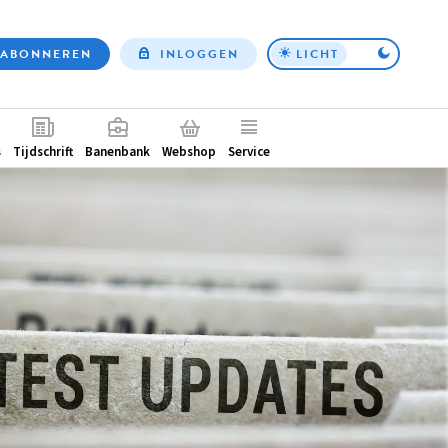
ABONNEREN
INLOGGEN
LICHT
Top
nav
ntair
s
Tijdschrift
Banenbank
Webshop
Service