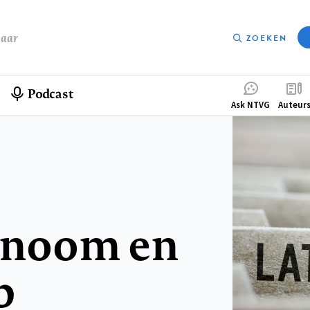
baar
ZOEKEN
Podcast
Compleme
Ask NTVG
Auteur
menu
noom en
p