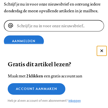
Schrijf je nu in voor onze nieuwsbrief en ontvang iedere
donderdag de meest opvallende artikelen in je mailbox.
E-
mailadres
AANMELDEN
Deze site gebruikt cookies
VOLG ONS OP
Gratis dit artikel lezen?
Zie onze cookie policy
ACCEPTEER AANBEVOLEN INSTELLINGEN
Volg
Volg
Volg
Volg
Volg
Volg
2 klikken
Maak met
een gratis account aan
ons
ons
ons
ons
ons
ons
Functionele cookies
op
op
op
op
op
op
Contact
Colofon
Disclaimer
Privacy
About us
ACCOUNT AANMAKEN
Medische vragen verdienen
Sluiten
Footer
Analytische cookies
Facebook
LinkedIn
Bluesky
Instagram
YouTube
Pinterest
betrouwbare antwoorden
Heb je al een account of een abonnement?
Inloggen
Marketing cookies
navigation
STEL ZE NU AAN ASK NTVG