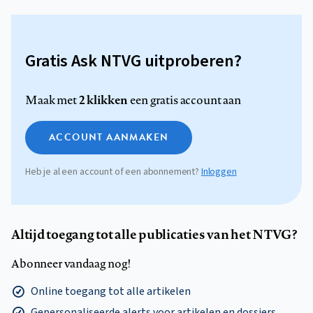
Gratis Ask NTVG uitproberen?
2 klikken
Maak met
een gratis account aan
ACCOUNT AANMAKEN
Heb je al een account of een abonnement?
Inloggen
Altijd toegang tot alle publicaties van het NTVG?
Abonneer vandaag nog!
Online toegang tot alle artikelen
Gepersonaliseerde alerts voor artikelen en dossiers