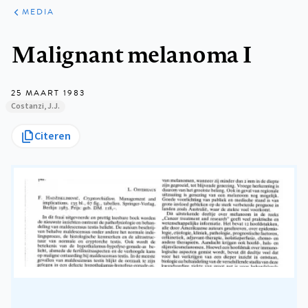
ARTIKELEN
VARIA
MEDIA
Kruimelpad
Malignant melanoma I
25 MAART 1983
Costanzi, J.J.
Citeren