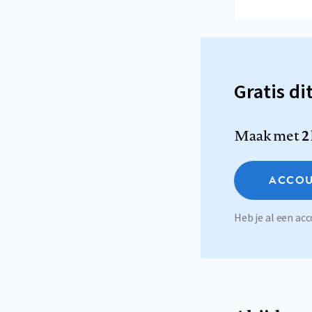
Gratis di
Maak met
2
ACCOU
Heb je al een a