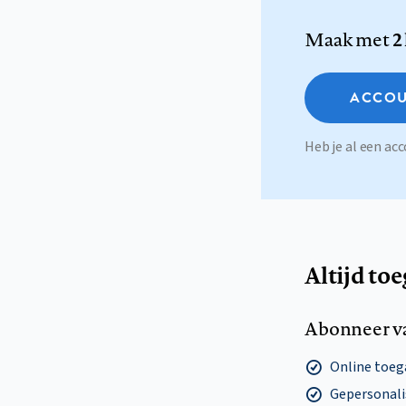
Maak met
2
ACCOU
Heb je al een a
Altijd to
Abonneer v
Online toega
Gepersonalis