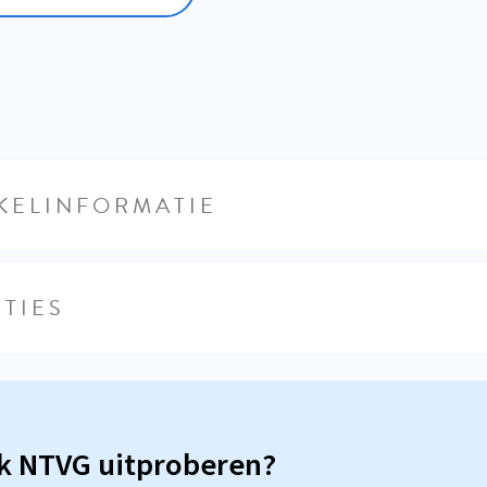
KELINFORMATIE
TIES
sk NTVG uitproberen?