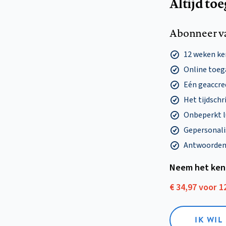
Altijd to
Abonneer v
12 weken k
Online toega
Eén geaccre
Het tijdschri
Onbeperkt l
Gepersonalis
Antwoorden o
Neem het ken
€ 34,97 voor 
IK WI