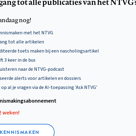
egang tot alle publicaties van het NTVG
andaag nog!
ennismaken met het NTVG
ng tot alle artikelen
diteerde toets maken bij een nascholingsartikel
ft 3 keer in de bus
uisteren naar de NTVG-podcast
eerde alerts voor artikelen en dossiers
p al je vragen via de AI-toepassing 'Ask NTVG'
nismakings­abonnement
12 weken!
L KENNISMAKEN