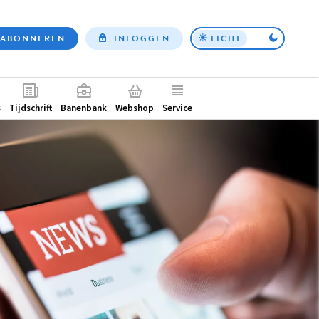
ABONNEREN
INLOGGEN
LICHT
Top
nav
ntair
s
Tijdschrift
Banenbank
Webshop
Service