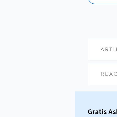
ARTI
REAC
Gratis A