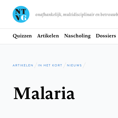
onafhankelijk, multidisciplinair en betrouw
Home
Quizzen
Artikelen
Nascholing
Dossiers
Hoofdnavigatie
ARTIKELEN
IN HET KORT
NIEUWS
Kruimelpad
Malaria