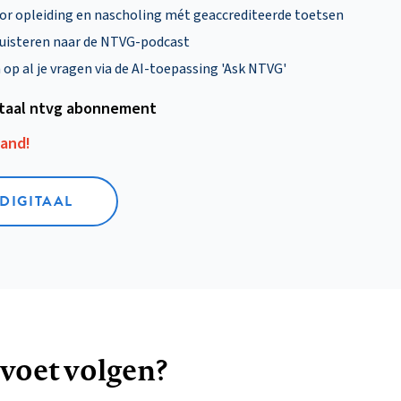
oor opleiding en nascholing mét geaccrediteerde toetsen
uisteren naar de NTVG-podcast
p al je vragen via de AI-toepassing 'Ask NTVG'
itaal ntvg abonnement
aand!
 DIGITAAL
 voet volgen?