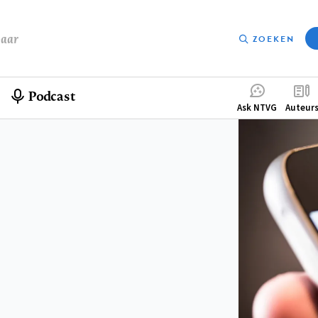
baar
ZOEKEN
Podcast
Compleme
Ask NTVG
Auteur
menu