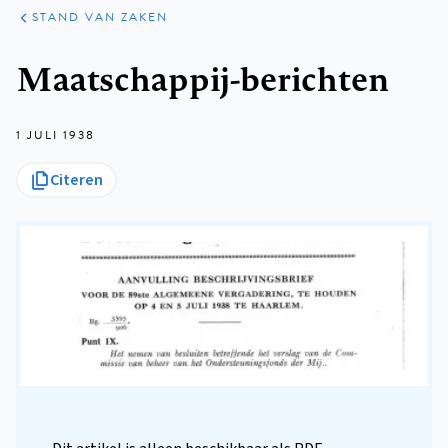
KLINISCHE
ARTIKELEN
PRAKTIJK
STAND VAN ZAKEN
Kruimelpad
Maatschappij-berichten
1 JULI 1938
Citeren