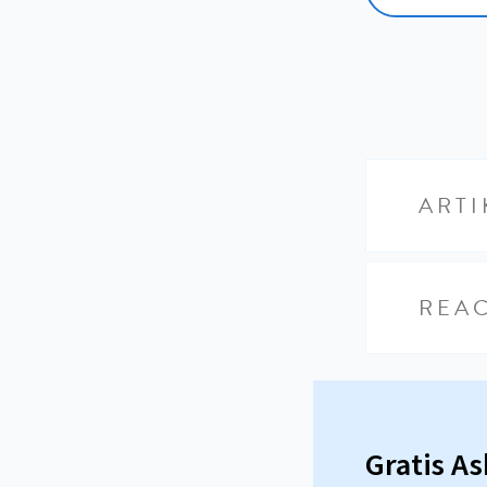
ARTI
REAC
Gratis A