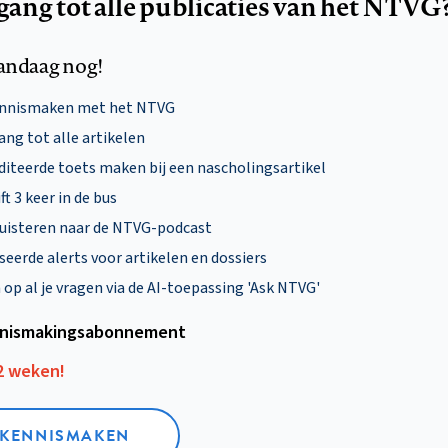
egang tot alle publicaties van het NTVG
andaag nog!
ennismaken met het NTVG
ng tot alle artikelen
diteerde toets maken bij een nascholingsartikel
ft 3 keer in de bus
uisteren naar de NTVG-podcast
eerde alerts voor artikelen en dossiers
p al je vragen via de AI-toepassing 'Ask NTVG'
nismakings­abonnement
12 weken!
L KENNISMAKEN