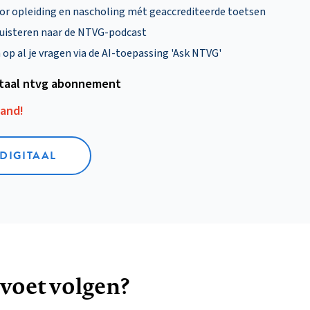
oor opleiding en nascholing mét geaccrediteerde toetsen
uisteren naar de NTVG-podcast
p al je vragen via de AI-toepassing 'Ask NTVG'
itaal ntvg abonnement
aand!
 DIGITAAL
 voet volgen?