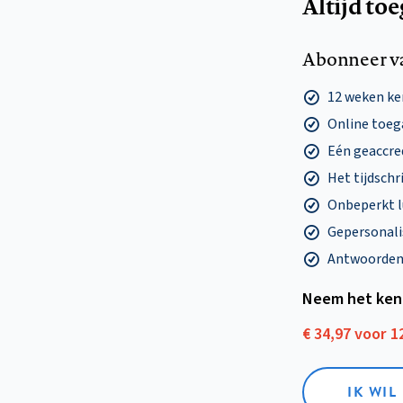
Altijd to
Abonneer v
12 weken k
Online toega
Eén geaccre
Het tijdschri
Onbeperkt l
Gepersonalis
Antwoorden o
Neem het ken
€ 34,97 voor 
IK WI