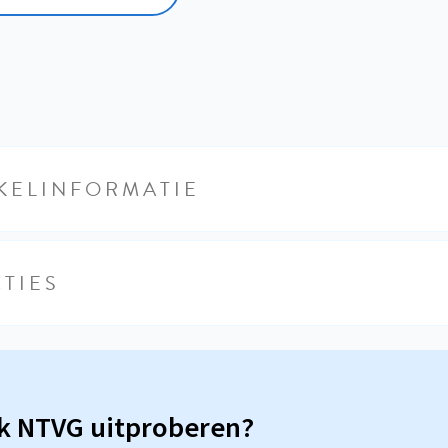
KELINFORMATIE
TIES
sk NTVG uitproberen?