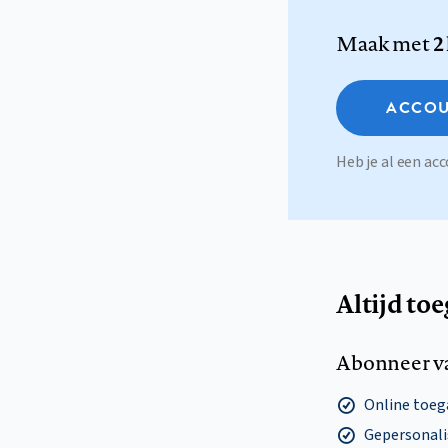
Maak met
2
ACCOU
Heb je al een a
Altijd to
Abonneer v
Online toega
Gepersonalis