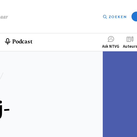
baar
ZOEKEN
Podcast
Compleme
Ask NTVG
Auteur
menu
-