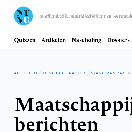
onafhankelijk, multidisciplinair en betrouw
Home
Quizzen
Artikelen
Nascholing
Dossiers
Hoofdnavigatie
ARTIKELEN
KLINISCHE PRAKTIJK
STAND VAN ZAKEN
Kruimelpad
Maatschappij
berichten