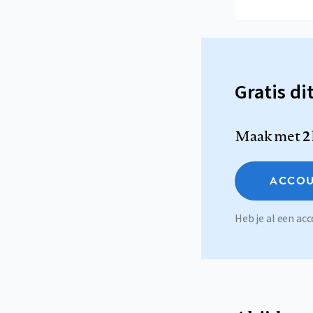
Gratis di
Maak met
2
ACCOU
Heb je al een a