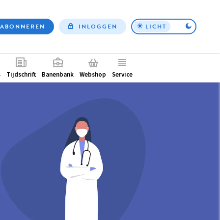
ABONNEREN
INLOGGEN
LICHT
Top
nav
ntair
s
Tijdschrift
Banenbank
Webshop
Service