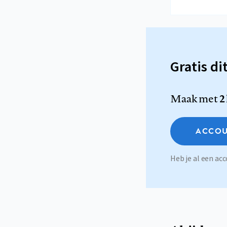
Gratis di
Maak met
2
ACCOU
Heb je al een a