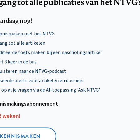
egang tot alle publicaties van het NTVG
andaag nog!
ennismaken met het NTVG
ng tot alle artikelen
diteerde toets maken bij een nascholingsartikel
ft 3 keer in de bus
uisteren naar de NTVG-podcast
eerde alerts voor artikelen en dossiers
p al je vragen via de AI-toepassing 'Ask NTVG'
nismakings­abonnement
12 weken!
L KENNISMAKEN