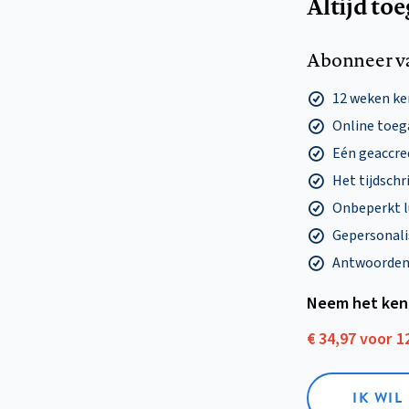
Altijd to
Abonneer v
12 weken k
Online toega
Eén geaccre
Het tijdschri
Onbeperkt l
Gepersonalis
Antwoorden o
Neem het ken
€ 34,97 voor 
IK WI