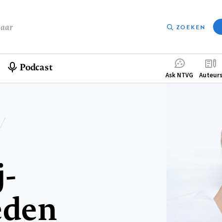
baar
ZOEKEN
Podcast
Compleme
Ask NTVG
Auteur
menu
-
eden