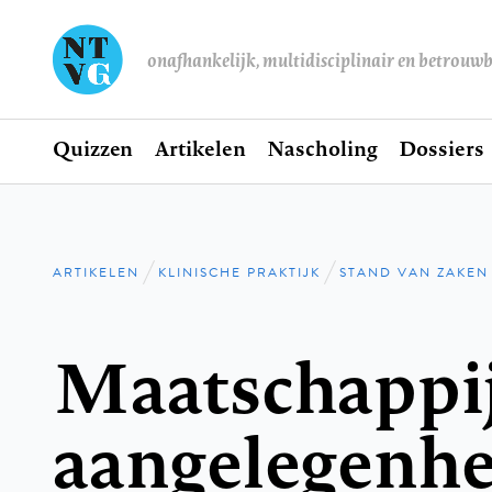
onafhankelijk, multidisciplinair en betrouw
Home
Quizzen
Artikelen
Nascholing
Dossiers
Hoofdnavigatie
ARTIKELEN
KLINISCHE PRAKTIJK
STAND VAN ZAKEN
Kruimelpad
Maatschappij
aangelegenh