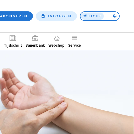
ABONNEREN
INLOGGEN
LICHT
Top
nav
ntair
s
Tijdschrift
Banenbank
Webshop
Service