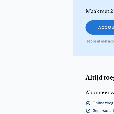
Maak met
2
ACCOU
Heb je al een a
Altijd to
Abonneer v
Online toega
Gepersonalis