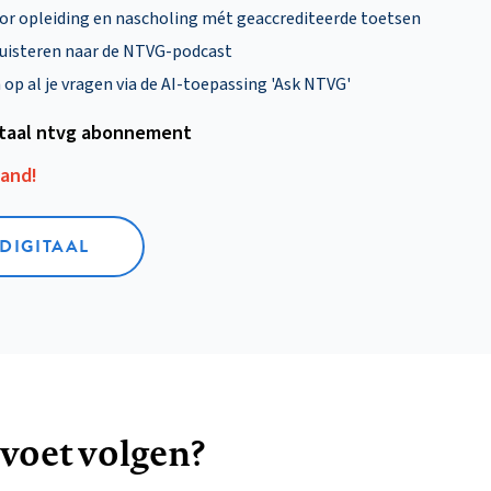
oor opleiding en nascholing mét geaccrediteerde toetsen
uisteren naar de NTVG-podcast
p al je vragen via de AI-toepassing 'Ask NTVG'
itaal ntvg abonnement
aand!
 DIGITAAL
 voet volgen?