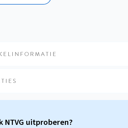
KELINFORMATIE
TIES
sk NTVG uitproberen?