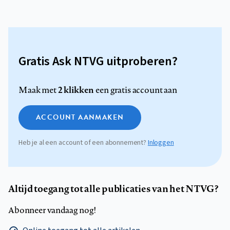
Gratis Ask NTVG uitproberen?
2 klikken
Maak met
een gratis account aan
ACCOUNT AANMAKEN
Heb je al een account of een abonnement?
Inloggen
Altijd toegang tot alle publicaties van het NTVG?
Abonneer vandaag nog!