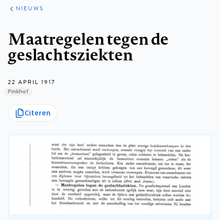
ARTIKELEN
HET
NIEUWS
KORT
Kruimelpad
Maatregelen tegen de
geslachtsziekten
22 APRIL 1917
Pinkhof
Citeren