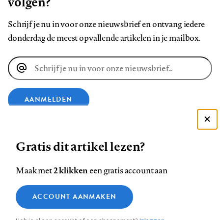
volgen?
Schrijf je nu in voor onze nieuwsbrief en ontvang iedere
donderdag de meest opvallende artikelen in je mailbox.
E-
mailadres
AANMELDEN
Deze site gebruikt cookies
VOLG ONS OP
Gratis dit artikel lezen?
Zie onze cookie policy
ACCEPTEER AANBEVOLEN INSTELLINGEN
Volg
Volg
Volg
Volg
Volg
Volg
2 klikken
Maak met
een gratis account aan
ons
ons
ons
ons
ons
ons
Functionele cookies
op
op
op
op
op
op
Contact
Colofon
Disclaimer
Privacy
About us
ACCOUNT AANMAKEN
Medische vragen verdienen
Sluiten
Footer
Analytische cookies
Facebook
LinkedIn
Bluesky
Instagram
YouTube
Pinterest
betrouwbare antwoorden