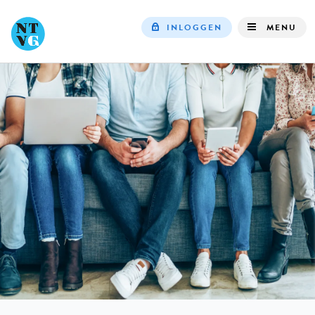
INLOGGEN
MENU
Top
navigation
IN