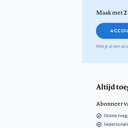
Maak met
2
ACCOU
Heb je al een a
Altijd to
Abonneer v
Online toega
Gepersonalis