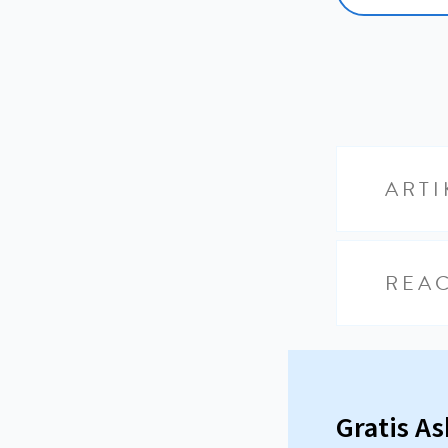
ARTI
REAC
Gratis A