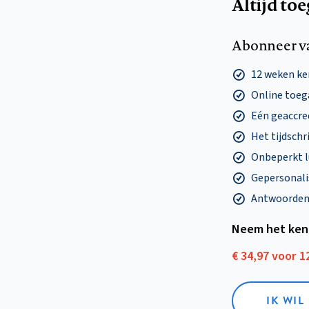
Altijd to
Abonneer v
12 weken k
Online toega
Eén geaccre
Het tijdschri
Onbeperkt l
Gepersonalis
Antwoorden o
Neem het ken
€ 34,97 voor 
IK WI