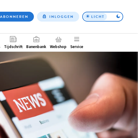
ABONNEREN
INLOGGEN
LICHT
Top
nav
ntair
s
Tijdschrift
Banenbank
Webshop
Service