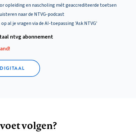
oor opleiding en nascholing mét geaccrediteerde toetsen
uisteren naar de NTVG-podcast
p al je vragen via de AI-toepassing 'Ask NTVG'
itaal ntvg abonnement
aand!
 DIGITAAL
 voet volgen?