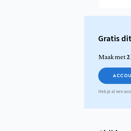
Gratis di
Maak met
2
ACCOU
Heb je al een a