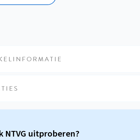
KELINFORMATIE
TIES
sk NTVG uitproberen?