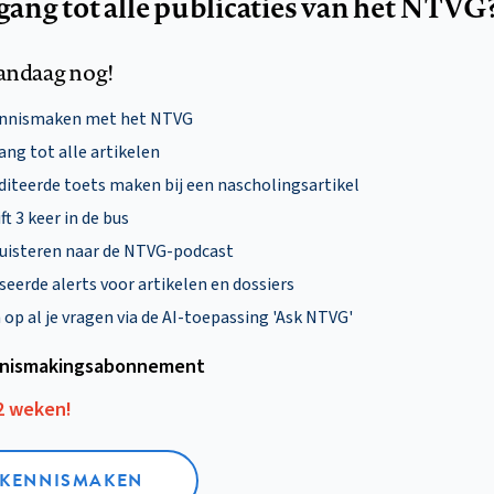
egang tot alle publicaties van het NTVG
andaag nog!
ennismaken met het NTVG
ng tot alle artikelen
diteerde toets maken bij een nascholingsartikel
ft 3 keer in de bus
uisteren naar de NTVG-podcast
eerde alerts voor artikelen en dossiers
p al je vragen via de AI-toepassing 'Ask NTVG'
nismakings­abonnement
12 weken!
L KENNISMAKEN