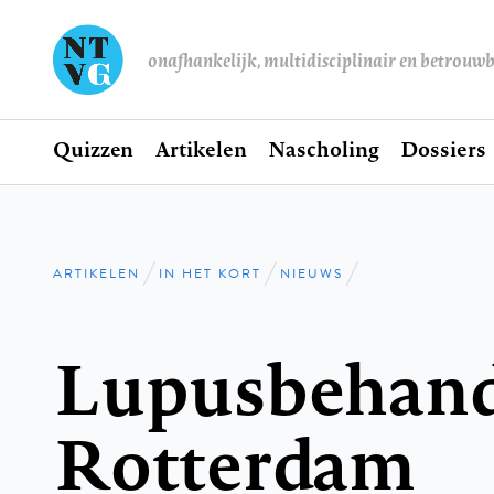
onafhankelijk, multidisciplinair en betrouw
Home
Quizzen
Artikelen
Nascholing
Dossiers
Hoofdnavigatie
ARTIKELEN
IN HET KORT
NIEUWS
Kruimelpad
Lupusbehande
Rotterdam