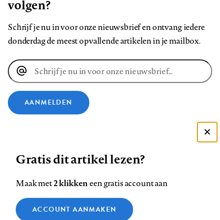
volgen?
Schrijf je nu in voor onze nieuwsbrief en ontvang iedere
donderdag de meest opvallende artikelen in je mailbox.
E-
mailadres
AANMELDEN
VOLG ONS OP
Deze site gebruikt cookies
Gratis dit artikel lezen?
Zie onze cookie policy
Volg
Volg
Volg
Volg
Volg
Volg
ACCEPTEER AANBEVOLEN INSTELLINGEN
ons
ons
ons
ons
ons
ons
2 klikken
Maak met
een gratis account aan
op
op
op
op
op
op
Contact
Colofon
Disclaimer
Privacy
About us
Functionele cookies
Footer
ACCOUNT AANMAKEN
Facebook
LinkedIn
Bluesky
Instagram
YouTube
Pinterest
Medische vragen verdienen
Sluiten
Analytische cookies