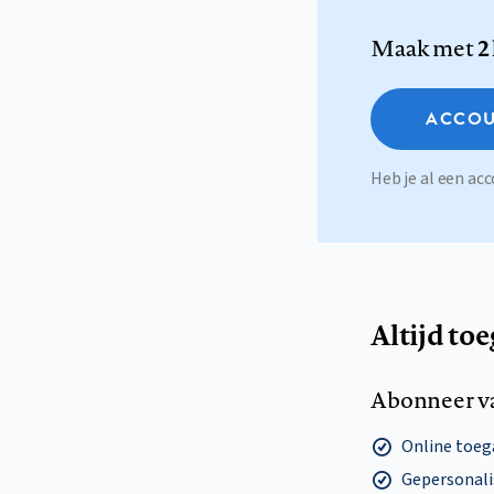
Maak met
2
ACCOU
Heb je al een a
Altijd to
Abonneer v
Online toega
Gepersonalis