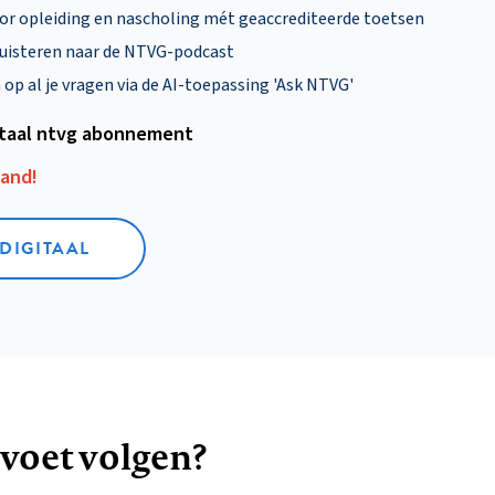
oor opleiding en nascholing mét geaccrediteerde toetsen
uisteren naar de NTVG-podcast
p al je vragen via de AI-toepassing 'Ask NTVG'
itaal ntvg abonnement
aand!
 DIGITAAL
 voet volgen?