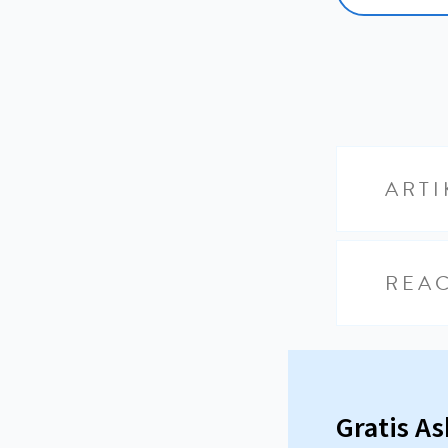
ARTI
REAC
Gratis A