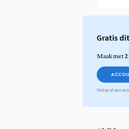
Gratis di
Maak met
2
ACCOU
Heb je al een a