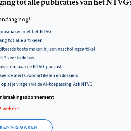
egang tot alle publicaties van het NTVG
andaag nog!
ennismaken met het NTVG
ng tot alle artikelen
diteerde toets maken bij een nascholingsartikel
ft 3 keer in de bus
uisteren naar de NTVG-podcast
eerde alerts voor artikelen en dossiers
p al je vragen via de AI-toepassing 'Ask NTVG'
nismakings­abonnement
12 weken!
L KENNISMAKEN