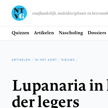
onafhankelijk, multidisciplinair en betrouw
Home
Quizzen
Artikelen
Nascholing
Dossiers
Hoofdnavigatie
ARTIKELEN
IN HET KORT
NIEUWS
Kruimelpad
Lupanaria in 
der legers