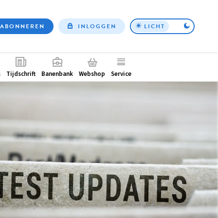
ABONNEREN
INLOGGEN
LICHT
Top
nav
ntair
s
Tijdschrift
Banenbank
Webshop
Service