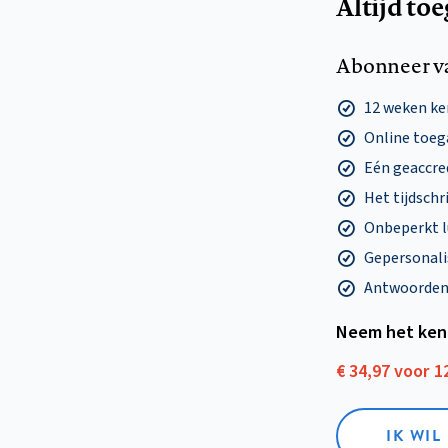
Altijd to
Abonneer v
12 weken k
Online toega
Eén geaccre
Het tijdschri
Onbeperkt l
Gepersonalis
Antwoorden o
Neem het ken
€ 34,97 voor 
IK WI