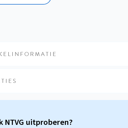
KELINFORMATIE
TIES
sk NTVG uitproberen?