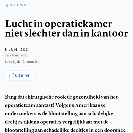
ARTIKELEN
HET
NIEUWS
KORT
Kruimelpad
Lucht in operatiekamer
niet slechter dan in kantoor
8 JUNI 2021
Lara Harmans
Leestijd
2 minuten
Citeren
Bang dat chirurgische rook de gezondheid van het
operatieteam aantast? Volgens Amerikaanse
onderzoekers is de blootstelling aan schadelijke
deeltjes tijdens operaties vergelijkbaar met de
blootstelling aan schadelijke deeltjes in een doorsnee