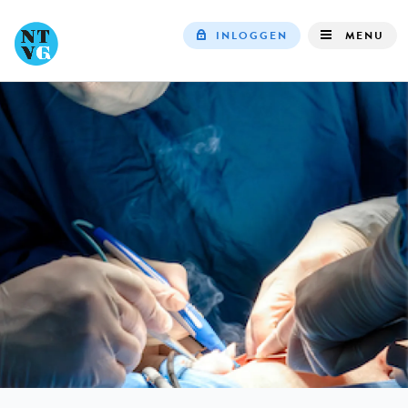
INLOGGEN
MENU
Top
navigation
IN