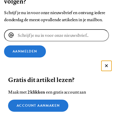
volgen?
Schrijf je nu in voor onze nieuwsbrief en ontvang iedere
donderdag de meest opvallende artikelen in je mailbox.
E-
mailadres
AANMELDEN
VOLG ONS OP
Deze site gebruikt cookies
Gratis dit artikel lezen?
Zie onze cookie policy
Volg
Volg
Volg
Volg
Volg
Volg
ACCEPTEER AANBEVOLEN INSTELLINGEN
ons
ons
2 klikken
ons
ons
ons
ons
Maak met
een gratis account aan
op
op
op
op
op
op
Contact
Colofon
Disclaimer
Privacy
About us
Functionele cookies
Footer
ACCOUNT AANMAKEN
Facebook
LinkedIn
Bluesky
Instagram
YouTube
Pinterest
Medische vragen verdienen
Sluiten
Analytische cookies