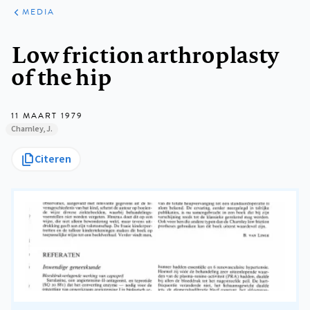
ARTIKELEN
VARIA
MEDIA
Kruimelpad
Low friction arthroplasty
of the hip
11 MAART 1979
Charnley, J.
Citeren