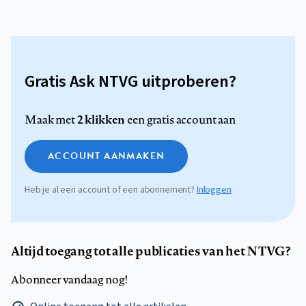
Gratis Ask NTVG uitproberen?
2 klikken
Maak met
een gratis account aan
ACCOUNT AANMAKEN
Heb je al een account of een abonnement?
Inloggen
Altijd toegang tot alle publicaties van het NTVG?
Abonneer vandaag nog!