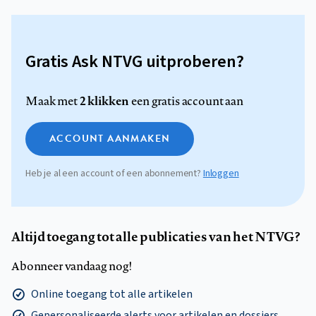
Gratis Ask NTVG uitproberen?
2 klikken
Maak met
een gratis account aan
ACCOUNT AANMAKEN
Heb je al een account of een abonnement?
Inloggen
Altijd toegang tot alle publicaties van het NTVG?
Abonneer vandaag nog!
Online toegang tot alle artikelen
Gepersonaliseerde alerts voor artikelen en dossiers