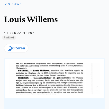
ARTIKELEN
HET
NIEUWS
KORT
Kruimelpad
Louis Willems
4 FEBRUARI 1907
Pinkhof
Citeren