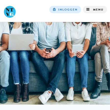
INLOGGEN
MENU
Top
navigation
IN