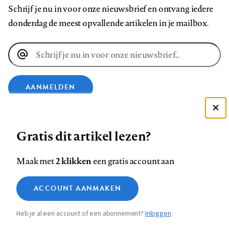
Schrijf je nu in voor onze nieuwsbrief en ontvang iedere
donderdag de meest opvallende artikelen in je mailbox.
E-
mailadres
AANMELDEN
Deze site gebruikt cookies
VOLG ONS OP
Gratis dit artikel lezen?
Zie onze cookie policy
ACCEPTEER AANBEVOLEN INSTELLINGEN
Volg
Volg
Volg
Volg
Volg
Volg
2 klikken
Maak met
een gratis account aan
ons
ons
ons
ons
ons
ons
Functionele cookies
op
op
op
op
op
op
Contact
Colofon
Disclaimer
Privacy
About us
ACCOUNT AANMAKEN
Medische vragen verdienen
Sluiten
Footer
Analytische cookies
Facebook
LinkedIn
Bluesky
Instagram
YouTube
Pinterest
betrouwbare antwoorden
Heb je al een account of een abonnement?
Inloggen
Marketing cookies
navigation
STEL ZE NU AAN ASK NTVG