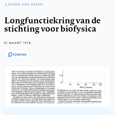
KLINISCHE
ARTIKELEN
PRAKTIJK
STAND VAN ZAKEN
Kruimelpad
Longfunctiekring van de
stichting voor biofysica
31 MAART 1976
Citeren