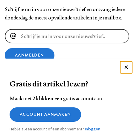
Schrijf je nu in voor onze nieuwsbrief en ontvang iedere
donderdag de meest opvallende artikelen in je mailbox.
E-
mailadres
AANMELDEN
Deze site gebruikt cookies
VOLG ONS OP
Gratis dit artikel lezen?
Zie onze cookie policy
ACCEPTEER AANBEVOLEN INSTELLINGEN
Volg
Volg
Volg
Volg
Volg
Volg
2 klikken
Maak met
een gratis account aan
ons
ons
ons
ons
ons
ons
Functionele cookies
op
op
op
op
op
op
Contact
Colofon
Disclaimer
Privacy
About us
ACCOUNT AANMAKEN
Medische vragen verdienen
Sluiten
Footer
Analytische cookies
Facebook
LinkedIn
Bluesky
Instagram
YouTube
Pinterest
betrouwbare antwoorden
Heb je al een account of een abonnement?
Inloggen
Marketing cookies