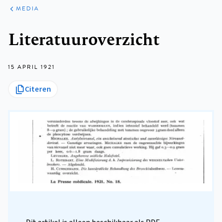
ARTIKELEN
VARIA
MEDIA
Kruimelpad
Literatuuroverzicht
15 APRIL 1921
Citeren