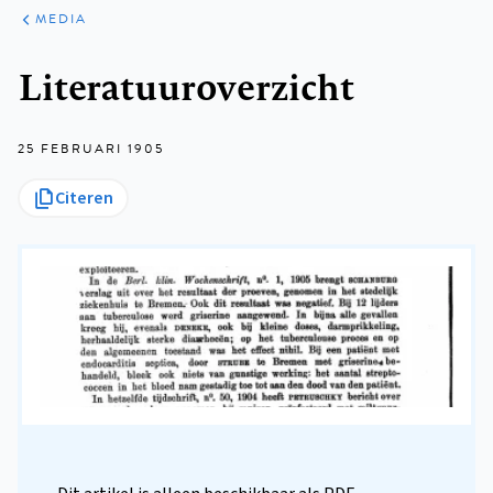
ARTIKELEN
VARIA
MEDIA
Kruimelpad
Literatuuroverzicht
25 FEBRUARI 1905
Citeren