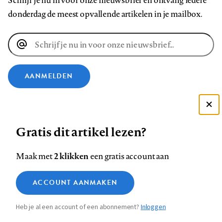
Schrijf je nu in voor onze nieuwsbrief en ontvang iedere
donderdag de meest opvallende artikelen in je mailbox.
E-
mailadres
AANMELDEN
VOLG ONS OP
Deze site gebruikt cookies
Gratis dit artikel lezen?
Zie onze cookie policy
Volg
Volg
Volg
Volg
Volg
Volg
ACCEPTEER AANBEVOLEN INSTELLINGEN
ons
ons
2 klikken
ons
ons
ons
ons
Maak met
een gratis account aan
op
op
op
op
op
op
Contact
Colofon
Disclaimer
Privacy
About us
Functionele cookies
Footer
ACCOUNT AANMAKEN
Facebook
LinkedIn
Bluesky
Instagram
YouTube
Pinterest
Medische vragen verdienen
Sluiten
Analytische cookies
betrouwbare antwoorden
navigation
Heb je al een account of een abonnement?
Inloggen
Marketing cookies
STEL ZE NU AAN ASK NTVG