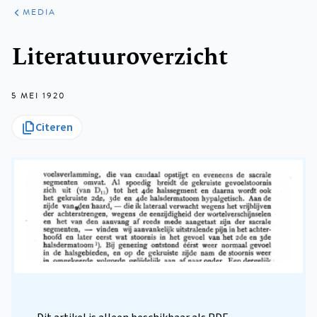
ARTIKELEN
VARIA
MEDIA
Kruimelpad
Literatuuroverzicht
5 MEI 1920
Citeren