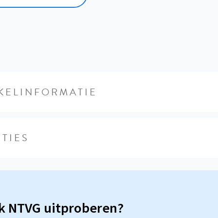
KELINFORMATIE
TIES
sk NTVG uitproberen?