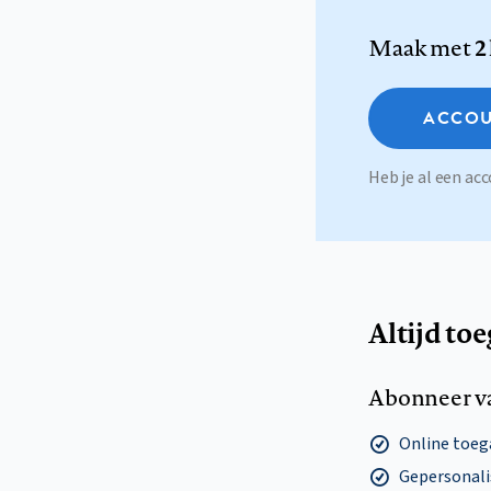
Maak met
2
ACCOU
Heb je al een a
Altijd to
Abonneer v
Online toega
Gepersonalis