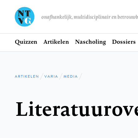
onafhankelijk, multidisciplinair en betrouw
Home
Quizzen
Artikelen
Nascholing
Dossiers
Hoofdnavigatie
ARTIKELEN
VARIA
MEDIA
Kruimelpad
Literatuurov