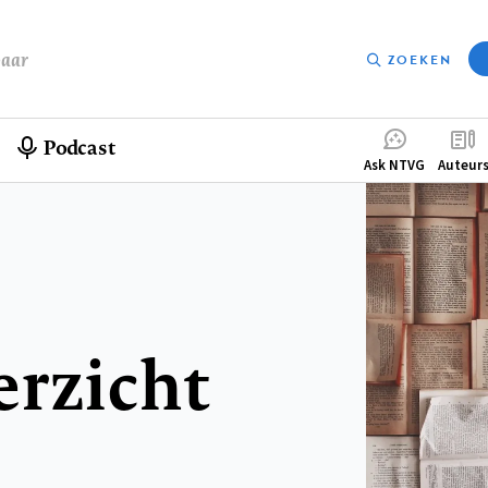
baar
ZOEKEN
Podcast
Compleme
Ask NTVG
Auteur
menu
erzicht