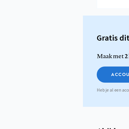
Gratis di
Maak met
2
ACCOU
Heb je al een a