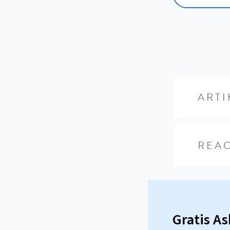
ARTI
REAC
Gratis A