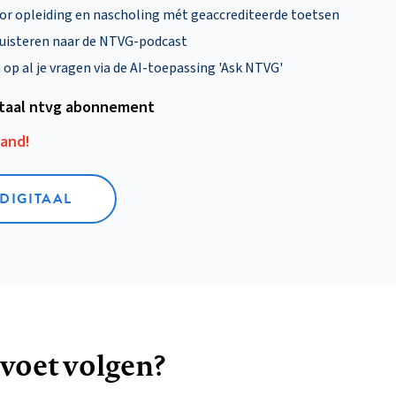
oor opleiding en nascholing mét geaccrediteerde toetsen
uisteren naar de NTVG-podcast
p al je vragen via de AI-toepassing 'Ask NTVG'
itaal ntvg abonnement
aand!
 DIGITAAL
 voet volgen?