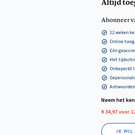
Altijd to
Abonneer v
12 weken k
Online toega
Eén geaccre
Het tijdschri
Onbeperkt l
Gepersonalis
Antwoorden o
Neem het ken
€ 34,97 voor 
IK WI