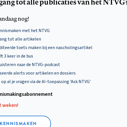
egang tot alle publicaties van het NTVG
andaag nog!
ennismaken met het NTVG
ng tot alle artikelen
diteerde toets maken bij een nascholingsartikel
ft 3 keer in de bus
uisteren naar de NTVG-podcast
eerde alerts voor artikelen en dossiers
p al je vragen via de AI-toepassing 'Ask NTVG'
nismakings­abonnement
12 weken!
L KENNISMAKEN