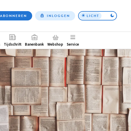
ABONNEREN
INLOGGEN
LICHT
Top
nav
ntair
s
Tijdschrift
Banenbank
Webshop
Service