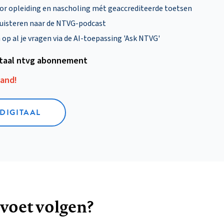
oor opleiding en nascholing mét geaccrediteerde toetsen
uisteren naar de NTVG-podcast
p al je vragen via de AI-toepassing 'Ask NTVG'
itaal ntvg abonnement
aand!
 DIGITAAL
 voet volgen?