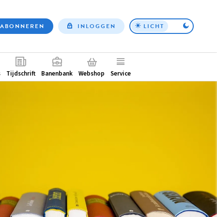
ABONNEREN
INLOGGEN
LICHT
Top
nav
ntair
s
Tijdschrift
Banenbank
Webshop
Service