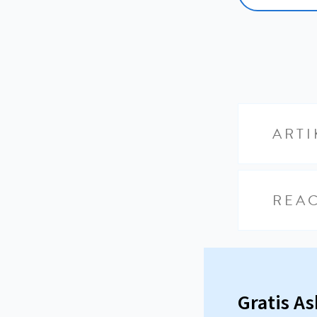
ARTI
REAC
Gratis A