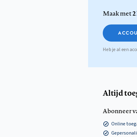
Maak met
2
ACCOU
Heb je al een a
Altijd to
Abonneer v
Online toega
Gepersonalis