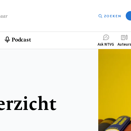
baar
ZOEKEN
Podcast
Compleme
Ask NTVG
Auteur
menu
erzicht