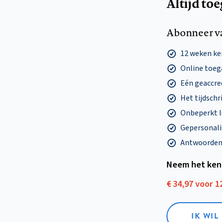
Altijd to
Abonneer v
12 weken k
Online toega
Eén geaccre
Het tijdschri
Onbeperkt l
Gepersonalis
Antwoorden o
Neem het ken
€ 34,97 voor 
IK WI