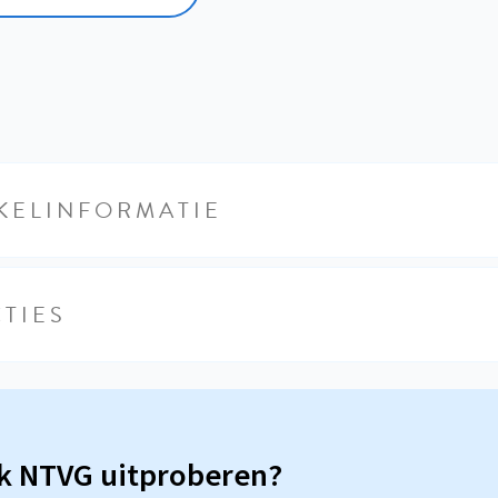
KELINFORMATIE
TIES
sk NTVG uitproberen?