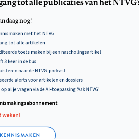
egang tot alle publicaties van het NTVG
andaag nog!
ennismaken met het NTVG
ng tot alle artikelen
diteerde toets maken bij een nascholingsartikel
ft 3 keer in de bus
uisteren naar de NTVG-podcast
eerde alerts voor artikelen en dossiers
p al je vragen via de AI-toepassing 'Ask NTVG'
nismakings­abonnement
12 weken!
L KENNISMAKEN