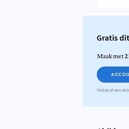
Gratis di
Maak met
2
ACCOU
Heb je al een a