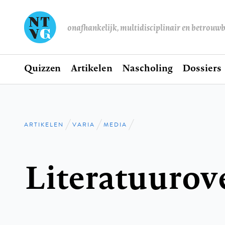
onafhankelijk, multidisciplinair en betrouw
Home
Quizzen
Artikelen
Nascholing
Dossiers
Hoofdnavigatie
ARTIKELEN
VARIA
MEDIA
Kruimelpad
Literatuurov