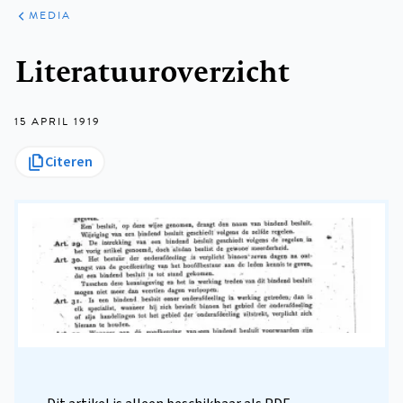
ARTIKELEN
VARIA
MEDIA
Kruimelpad
Literatuuroverzicht
15 APRIL 1919
Citeren