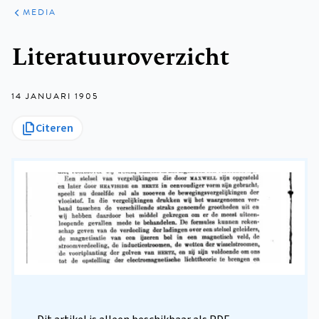
ARTIKELEN
VARIA
MEDIA
Kruimelpad
Literatuuroverzicht
14 JANUARI 1905
Citeren