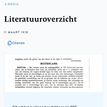
ARTIKELEN
VARIA
MEDIA
Kruimelpad
Literatuuroverzicht
11 MAART 1918
Citeren