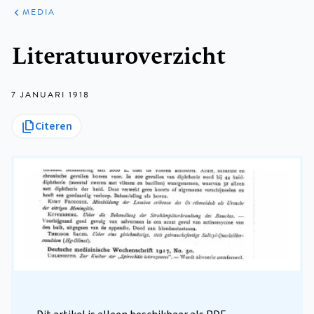
ARTIKELEN
VARIA
MEDIA
Kruimelpad
Literatuuroverzicht
7 JANUARI 1918
Citeren