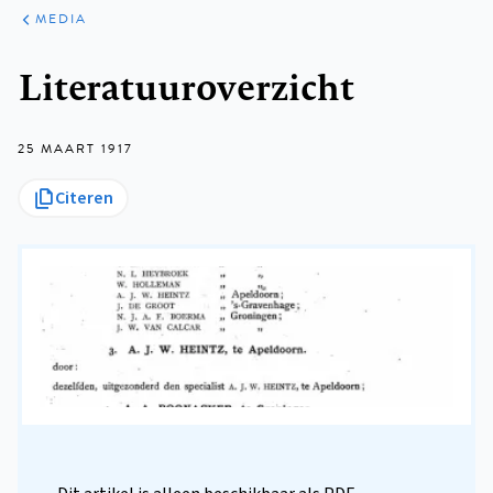
ARTIKELEN
VARIA
MEDIA
Kruimelpad
Literatuuroverzicht
25 MAART 1917
Citeren