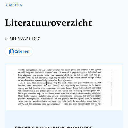
ARTIKELEN
VARIA
MEDIA
Kruimelpad
Literatuuroverzicht
11 FEBRUARI 1917
Citeren