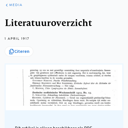
ARTIKELEN
VARIA
MEDIA
Kruimelpad
Literatuuroverzicht
1 APRIL 1917
Citeren