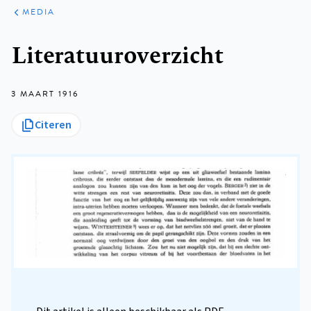
ARTIKELEN
VARIA
MEDIA
Kruimelpad
Literatuuroverzicht
3 MAART 1916
Citeren