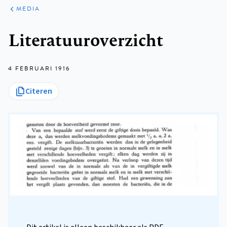
ARTIKELEN
VARIA
MEDIA
Kruimelpad
Literatuuroverzicht
4 FEBRUARI 1916
Citeren