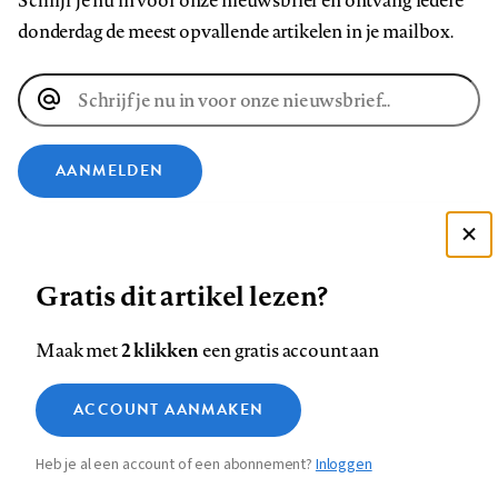
Schrijf je nu in voor onze nieuwsbrief en ontvang iedere
donderdag de meest opvallende artikelen in je mailbox.
E-
mailadres
AANMELDEN
VOLG ONS OP
Deze site gebruikt cookies
Gratis dit artikel lezen?
Zie onze cookie policy
Volg
Volg
Volg
Volg
Volg
Volg
ACCEPTEER AANBEVOLEN INSTELLINGEN
ons
ons
2 klikken
ons
ons
ons
ons
Maak met
een gratis account aan
op
op
op
op
op
op
Contact
Colofon
Disclaimer
Privacy
About us
Functionele cookies
Footer
ACCOUNT AANMAKEN
Facebook
LinkedIn
Bluesky
Instagram
YouTube
Pinterest
Medische vragen verdienen
Sluiten
Analytische cookies
betrouwbare antwoorden
navigation
Heb je al een account of een abonnement?
Inloggen
Marketing cookies
STEL ZE NU AAN ASK NTVG