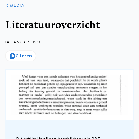
ARTIKELEN
VARIA
MEDIA
Kruimelpad
Literatuuroverzicht
14 JANUARI 1916
Citeren