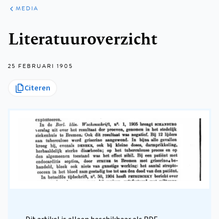
ARTIKELEN
VARIA
MEDIA
Kruimelpad
Literatuuroverzicht
25 FEBRUARI 1905
Citeren