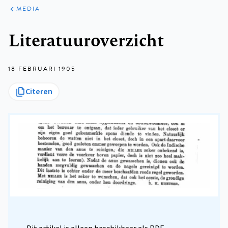
ARTIKELEN
VARIA
MEDIA
Kruimelpad
Literatuuroverzicht
18 FEBRUARI 1905
Citeren