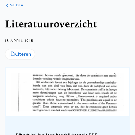
ARTIKELEN
VARIA
MEDIA
Kruimelpad
Literatuuroverzicht
15 APRIL 1915
Citeren