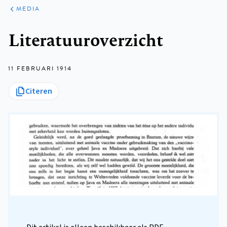
ARTIKELEN
VARIA
MEDIA
Kruimelpad
Literatuuroverzicht
11 FEBRUARI 1914
Citeren