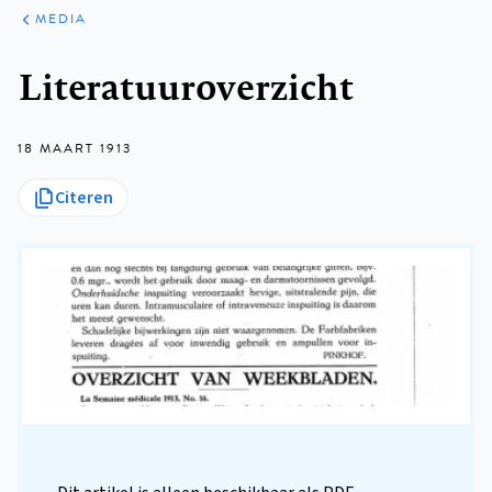
ARTIKELEN
VARIA
MEDIA
Kruimelpad
Literatuuroverzicht
18 MAART 1913
Citeren