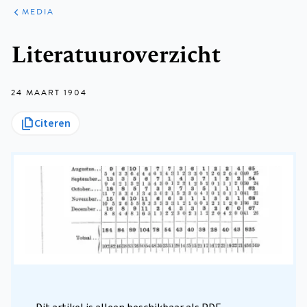
ARTIKELEN
VARIA
MEDIA
Kruimelpad
Literatuuroverzicht
24 MAART 1904
Citeren