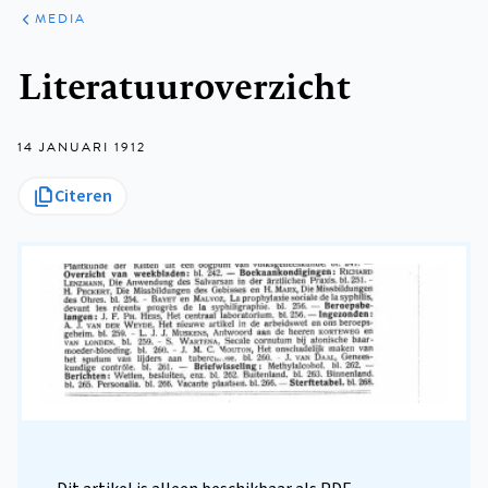
ARTIKELEN
VARIA
MEDIA
Kruimelpad
Literatuuroverzicht
14 JANUARI 1912
Citeren