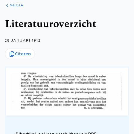
ARTIKELEN
VARIA
MEDIA
Kruimelpad
Literatuuroverzicht
28 JANUARI 1912
Citeren