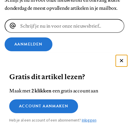
Schrijf je nu in voor onze nieuwsbrief en ontvang iedere
donderdag de meest opvallende artikelen in je mailbox.
E-
mailadres
AANMELDEN
VOLG ONS OP
Deze site gebruikt cookies
Gratis dit artikel lezen?
Zie onze cookie policy
Volg
Volg
Volg
Volg
Volg
Volg
ACCEPTEER AANBEVOLEN INSTELLINGEN
ons
ons
2 klikken
ons
ons
ons
ons
Maak met
een gratis account aan
op
op
op
op
op
op
Contact
Colofon
Disclaimer
Privacy
About us
Functionele cookies
Footer
ACCOUNT AANMAKEN
Facebook
LinkedIn
Bluesky
Instagram
YouTube
Pinterest
Medische vragen verdienen
Sluiten
Analytische cookies
betrouwbare antwoorden
navigation
Heb je al een account of een abonnement?
Inloggen
Marketing cookies
STEL ZE NU AAN ASK NTVG