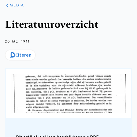
ARTIKELEN
VARIA
MEDIA
Kruimelpad
Literatuuroverzicht
20 MEI 1911
Citeren