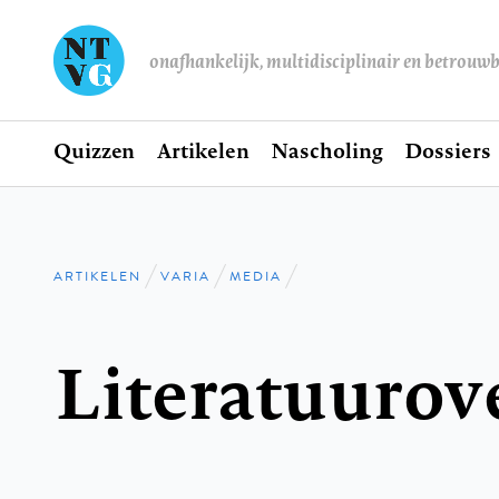
onafhankelijk, multidisciplinair en betrouw
Home
Quizzen
Artikelen
Nascholing
Dossiers
Hoofdnavigatie
ARTIKELEN
VARIA
MEDIA
Kruimelpad
Literatuurov