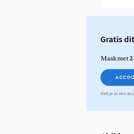
Gratis di
Maak met
2
ACCOU
Heb je al een a