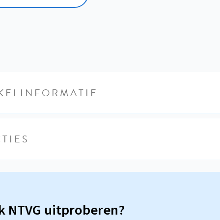
KELINFORMATIE
TIES
sk NTVG uitproberen?