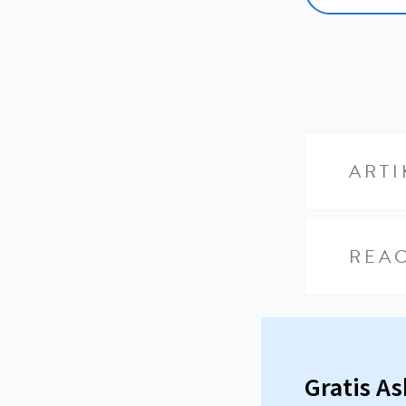
ARTI
REAC
Gratis A