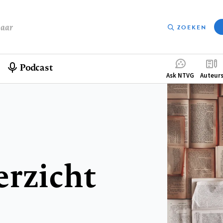
baar
ZOEKEN
Podcast
Compleme
Ask NTVG
Auteur
menu
erzicht