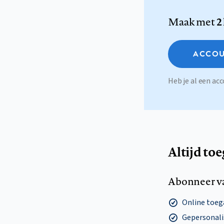
Maak met
2
ACCOU
Heb je al een a
Altijd to
Abonneer v
Online toega
Gepersonalis