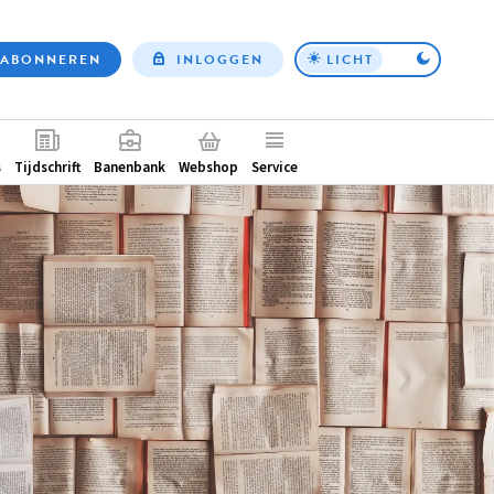
ABONNEREN
INLOGGEN
LICHT
Top
nav
ntair
s
Tijdschrift
Banenbank
Webshop
Service