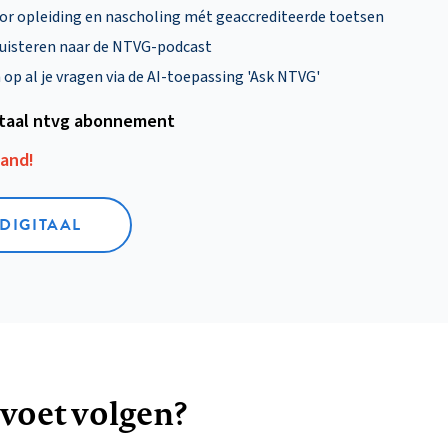
oor opleiding en nascholing mét geaccrediteerde toetsen
uisteren naar de NTVG-podcast
p al je vragen via de AI-toepassing 'Ask NTVG'
itaal ntvg abonnement
aand!
 DIGITAAL
 voet volgen?