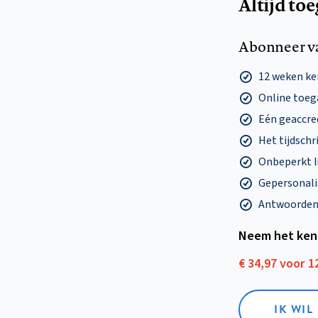
Altijd to
Abonneer v
12 weken k
Online toega
Eén geaccre
Het tijdschri
Onbeperkt l
Gepersonalis
Antwoorden o
Neem het ken
€ 34,97 voor 
IK WI