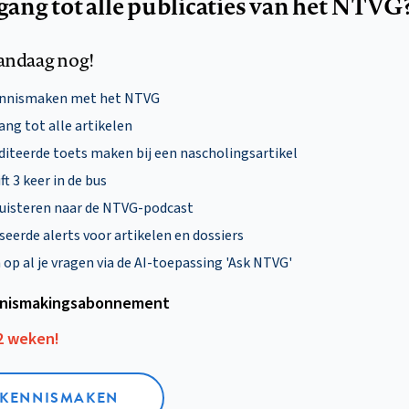
egang tot alle publicaties van het NTVG
andaag nog!
ennismaken met het NTVG
ng tot alle artikelen
diteerde toets maken bij een nascholingsartikel
ft 3 keer in de bus
uisteren naar de NTVG-podcast
eerde alerts voor artikelen en dossiers
p al je vragen via de AI-toepassing 'Ask NTVG'
nismakings­abonnement
12 weken!
L KENNISMAKEN