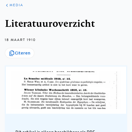
ARTIKELEN
VARIA
MEDIA
Kruimelpad
Literatuuroverzicht
18 MAART 1910
Citeren