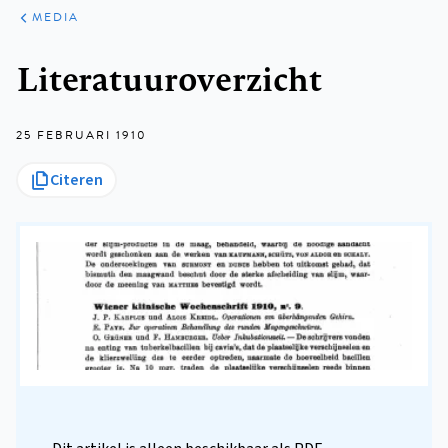
ARTIKELEN
VARIA
MEDIA
Kruimelpad
Literatuuroverzicht
25 FEBRUARI 1910
Citeren